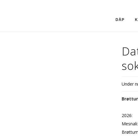
DÅP
K
Dat
so
Under fi
Brøttu
2026:
Mesnali
Brøttum