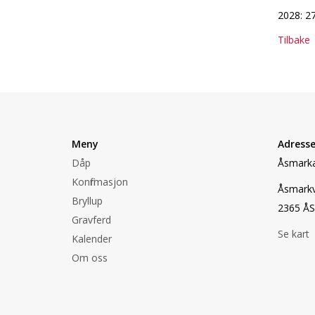
2028: 2
Tilbake
Meny
Adress
Dåp
Åsmarka
Konfirmasjon
Åsmark
Bryllup
2365 Å
Gravferd
Se kart
Kalender
Om oss