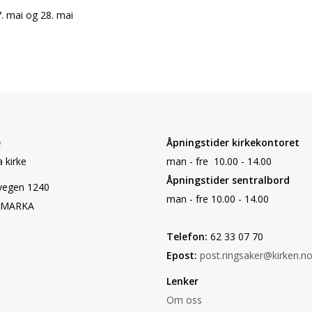
7. mai og 28. mai
e
Åpningstider kirkekontoret
 kirke
man - fre 10.00 - 14.00
Åpningstider sentralbord
vegen 1240
man - fre 10.00 - 14.00
SMARKA
Telefon:
62 33 07 70
Epost:
post.ringsaker@kirken.n
Lenker
Om oss