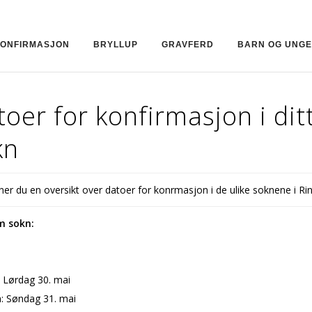
ONFIRMASJON
BRYLLUP
GRAVFERD
BARN OG UNGE
oer for konfirmasjon i dit
kn
nner du en oversikt over datoer for konfirmasjon i de ulike soknene i R
m sokn:
: Lørdag 30. mai
: Søndag 31. mai