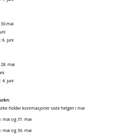
 30.mai
juni
 6. juni
 28. mai
uni
 4. juni
sokn:
irke holder konfirmasjoner siste helgen i mai
0. mai og 31. mai
9. mai og 30. mai