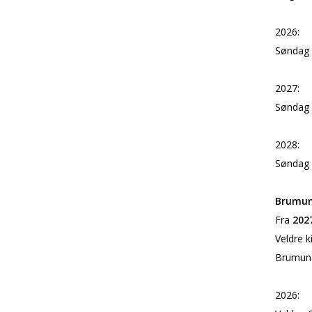
2026:
Søndag 3
2027:
Søndag 3
2028:
Søndag 2
Brumun
Fra
202
Veldre k
Brumund
2026: