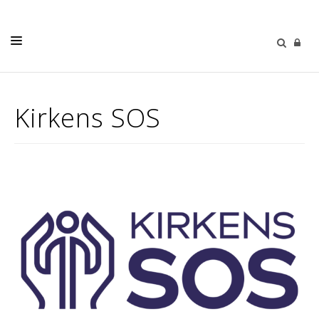
DÅP
Kirkens SOS
KONFIRMASJON
BRYLLUP
GRAVFERD
BARN OG UNGE
DIAKONI
KALENDER
KONTAKT